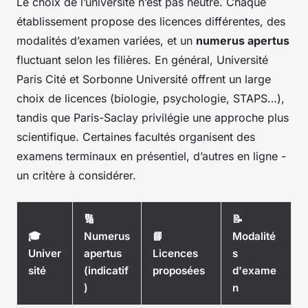
Le choix de l’université n’est pas neutre. Chaque
établissement propose des licences différentes, des
modalités d’examen variées, et un
numerus apertus
fluctuant selon les filières. En général, Université
Paris Cité et Sorbonne Université offrent un large
choix de licences (biologie, psychologie, STAPS…),
tandis que Paris-Saclay privilégie une approche plus
scientifique. Certaines facultés organisent des
examens terminaux en présentiel, d’autres en ligne -
un critère à considérer.
🔢
📝
🎓
Numerus
📘
Modalité
Univer
apertus
Licences
s
sité
(indicatif
proposées
d'exame
)
n