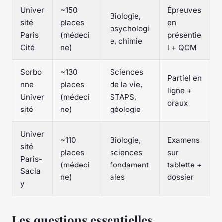
Univer
~150
Épreuves
Biologie,
sité
places
en
psychologi
Paris
(médeci
présentie
e, chimie
Cité
ne)
l + QCM
Sorbo
~130
Sciences
Partiel en
nne
places
de la vie,
ligne +
Univer
(médeci
STAPS,
oraux
sité
ne)
géologie
Univer
~110
Biologie,
Examens
sité
places
sciences
sur
Paris-
(médeci
fondament
tablette +
Sacla
ne)
ales
dossier
y
Les questions essentielles