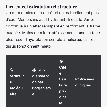
Lien entre hydratation et structure
Un derme mieux structuré retient naturellement plus
d’eau. Même sans actif hydratant direct, le Verisol
contribue à un effet repulpant en renforçant la trame
cutanée. Moins de micro-affaissements, une surface
plus lisse : l’hydratation semble améliorée, car les
tissus fonctionnent mieux.
🎯
Cibl
🔍
📥 Taux
e
Structur
d'absorpti
tissu
📈 Preuves
e
on par
laire
cliniques
molécul
l'organism
prin
aire
e
cipa
le