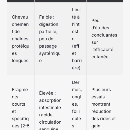
Limi
Chevau
Faible :
té à
Peu
chemen
digestion
l’int
d’études
t de
partielle,
esti
concluantes
chaînes
peu de
n
sur
protéiqu
passage
(eff
l’efficacité
es
systémiqu
et
cutanée
longues
e
barri
ère)
Der
Fragme
mes,
Plusieurs
Élevée :
nts
ongl
essais
absorption
courts
es,
montrent
intestinale
et
folli
réduction
rapide,
spécifiq
cule
des rides et
circulation
ues (2-5
s
gain
sanguine