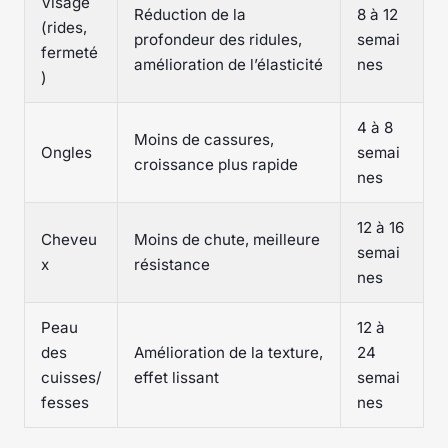
Visage
Réduction de la
8 à 12
(rides,
profondeur des ridules,
semai
fermeté
amélioration de l’élasticité
nes
)
4 à 8
Moins de cassures,
Ongles
semai
croissance plus rapide
nes
12 à 16
Cheveu
Moins de chute, meilleure
semai
x
résistance
nes
Peau
12 à
des
Amélioration de la texture,
24
cuisses/
effet lissant
semai
fesses
nes