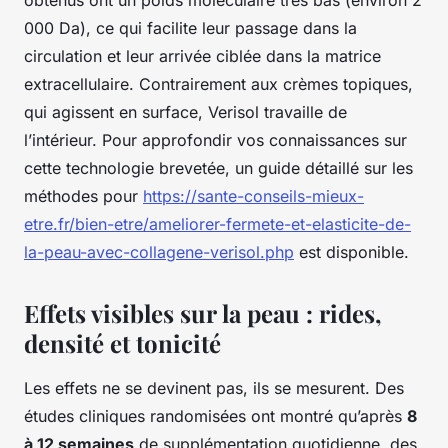
obtenus ont un poids moléculaire très bas (environ 2
000 Da), ce qui facilite leur passage dans la
circulation et leur arrivée ciblée dans la matrice
extracellulaire. Contrairement aux crèmes topiques,
qui agissent en surface, Verisol travaille de
l’intérieur. Pour approfondir vos connaissances sur
cette technologie brevetée, un guide détaillé sur les
méthodes pour
https://sante-conseils-mieux-
etre.fr/bien-etre/ameliorer-fermete-et-elasticite-de-
la-peau-avec-collagene-verisol.php
est disponible.
Effets visibles sur la peau : rides,
densité et tonicité
Les effets ne se devinent pas, ils se mesurent. Des
études cliniques randomisées ont montré qu’après
8
à 12 semaines
de supplémentation quotidienne, des